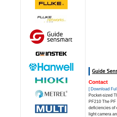
Guide Sen
Contact
[ Download Full
Pocket-sized 
PF210 The PF S
deficiencies of
light camera an
to quickly and 
Features an
The 256x1
The IR, V
-20°C to 