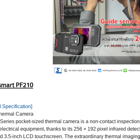
smart PF210
 Specification]
Thermal Camera
eries pocket-sized thermal camera is a non-contact inspection 
 electrical equipment, thanks to its 256 × 192 pixel infrared det
d 3.5-inch LCD touchscreen. The extraordinary thermal imaging d
easily share the professional reports that document the problem.
d Benefits
92 infrared detector produces crisp imagery
IS, PIP and MIF reveal temperature details
550°C temperature range with auto-switching capability