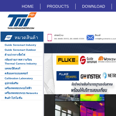
HOME
PRODUCTS
DOWNLOAD
สายด่วน
อีเมล์
หมวดสินค้า
06-4445-5995, 06-4445-9559
info@systronics.co.
Guide Sensmart Industry
Guide Sensmart Outdoor
ด้ามปากกาเช็คไฟ
กล้องถ่ายภาพความร้อน
Thermal Camera Industry
แคลมป์มิเตอร์
ตลับเมตรแบบเลเซอร์
Calibration Laboratory
อุปกรณ์เสริม
เครื่องทดสอบระบบไฟฟ้า
เครื่องทดสอบระบบ Networks
สินค้าโปรโมชั่น