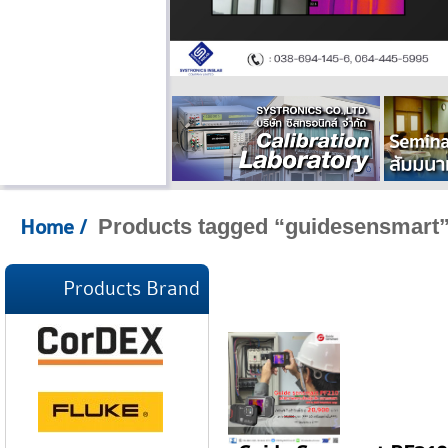
Products tagged “guidesensmart
Home
/
Products Brand
Guide Sensmart PF210
Pocket-sized Thermal Camera
[ Download Full Specification]
Readmore...