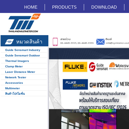
HOME
PRODUCTS
DOWNLOAD
สายด่วน
อีเมล์
หมวดสินค้า
06-4445-5995, 06-4445-9559
info@systronics.co.
Guide Sensmart Industry
Guide Sensmart Outdoor
Thermal Imagers
Clamp Meter
Laser Distance Meter
Network Tester
Accessories
Multimeter
สินค้าโปรโมชั่น