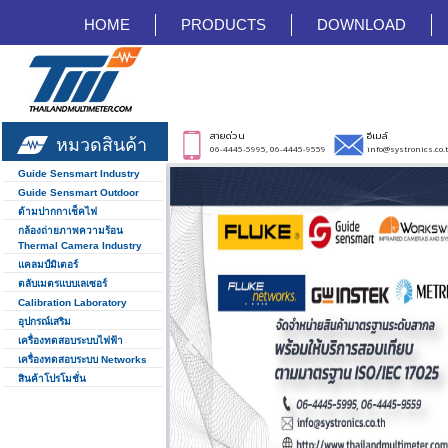
HOME
PRODUCTS
DOWNLOAD
สายด่วน
อีเมล์
หมวดสินค้า
06-4445-5995, 06-4445-9559
info@systronics.co.
Guide Sensmart Industry
Guide Sensmart Outdoor
ด้ามปากกาเช็คไฟ
กล้องถ่ายภาพความร้อน
Thermal Camera Industry
แคลมป์มิเตอร์
ตลับเมตรแบบเลเซอร์
Calibration Laboratory
อุปกรณ์เสริม
เครื่องทดสอบระบบไฟฟ้า
เครื่องทดสอบระบบ Networks
สินค้าโปรโมชั่น