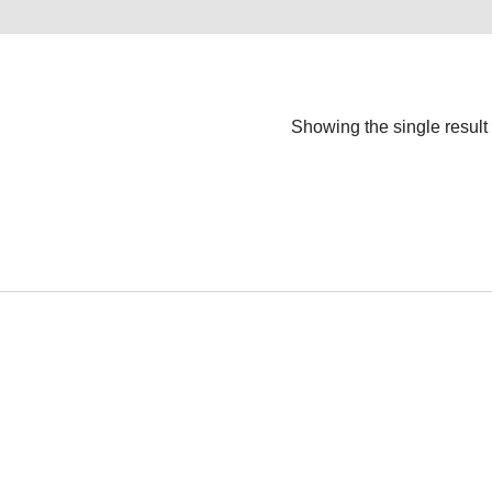
Showing the single result
VOLTH S-9
Mini True-TMS Multimeter
[ Download Full Specification]
Readmore...