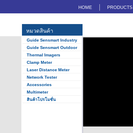
HOME
PRODUCTS
สายด่วน
หมวดสินค้า
06-4445-5995, 06-4445-9559
Guide Sensmart Industry
Guide Sensmart Outdoor
Thermal Imagers
Clamp Meter
Laser Distance Meter
Network Tester
Accessories
Multimeter
สินค้าโปรโมชั่น