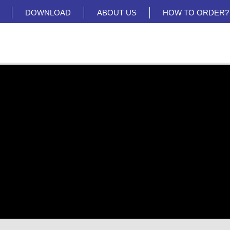
DOWNLOAD
ABOUT US
HOW TO ORDER?
อีเมล์
บริการหลังการขาย
info@systronics.co.th
08-5396-1682
@Thail