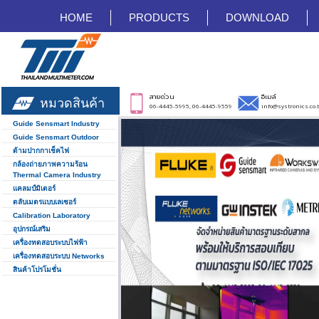
HOME
PRODUCTS
DOWNLOAD
สายด่วน
อีเมล์
หมวดสินค้า
06-4445-5995, 06-4445-9559
info@systronics.co.
Guide Sensmart Industry
Guide Sensmart Outdoor
ด้ามปากกาเช็คไฟ
กล้องถ่ายภาพความร้อน
Thermal Camera Industry
แคลมป์มิเตอร์
ตลับเมตรแบบเลเซอร์
Calibration Laboratory
อุปกรณ์เสริม
เครื่องทดสอบระบบไฟฟ้า
เครื่องทดสอบระบบ Networks
สินค้าโปรโมชั่น