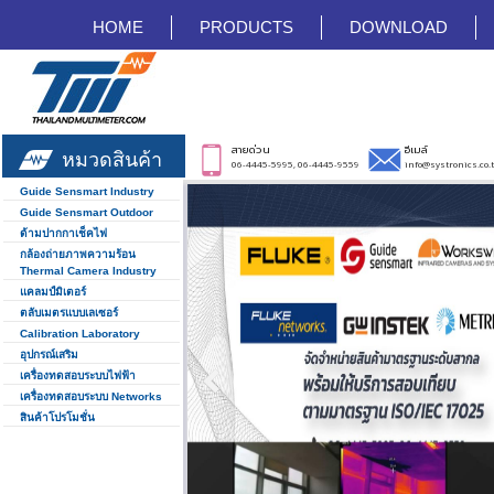
HOME
PRODUCTS
DOWNLOAD
สายด่วน
อีเมล์
หมวดสินค้า
06-4445-5995, 06-4445-9559
info@systronics.co.
Guide Sensmart Industry
Guide Sensmart Outdoor
ด้ามปากกาเช็คไฟ
กล้องถ่ายภาพความร้อน
Thermal Camera Industry
แคลมป์มิเตอร์
ตลับเมตรแบบเลเซอร์
Calibration Laboratory
อุปกรณ์เสริม
เครื่องทดสอบระบบไฟฟ้า
เครื่องทดสอบระบบ Networks
สินค้าโปรโมชั่น